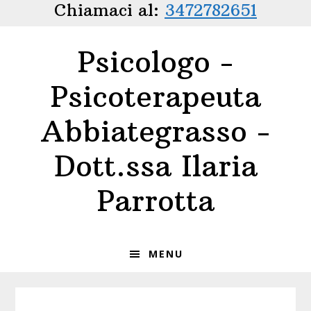
Chiamaci al:
3472782651
Passa
Passa
alla
al
navigazione
contenuto
Psicologo -
primaria
principale
Psicoterapeuta
Abbiategrasso -
Dott.ssa Ilaria
Parrotta
MENU