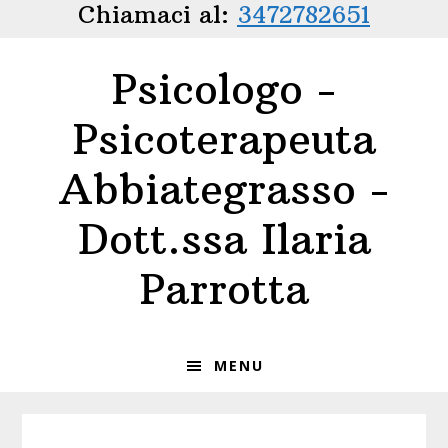
Chiamaci al:
3472782651
Passa
Passa
alla
al
navigazione
contenuto
Psicologo -
primaria
principale
Psicoterapeuta
Abbiategrasso -
Dott.ssa Ilaria
Parrotta
MENU