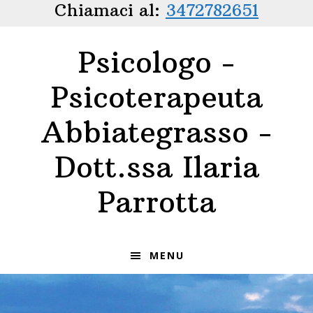
Chiamaci al:
3472782651
Passa
Passa
alla
al
navigazione
contenuto
Psicologo -
primaria
principale
Psicoterapeuta
Abbiategrasso -
Dott.ssa Ilaria
Parrotta
MENU
Main Content