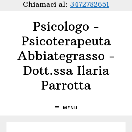
Chiamaci al:
3472782651
Passa
Passa
alla
al
navigazione
contenuto
Psicologo -
primaria
principale
Psicoterapeuta
Abbiategrasso -
Dott.ssa Ilaria
Parrotta
MENU