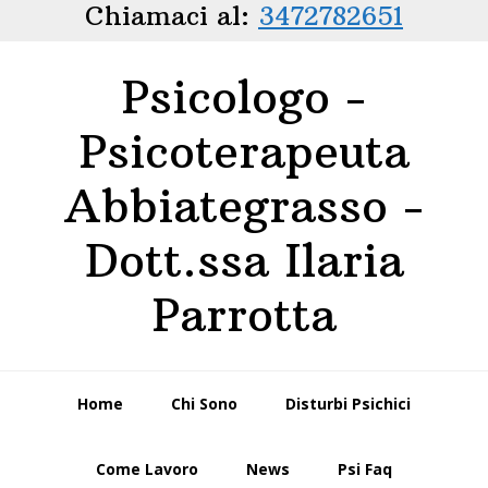
Chiamaci al:
3472782651
Passa
Passa
alla
al
navigazione
contenuto
Psicologo -
primaria
principale
Psicoterapeuta
Abbiategrasso -
Dott.ssa Ilaria
Parrotta
Home
Chi Sono
Disturbi Psichici
Come Lavoro
News
Psi Faq